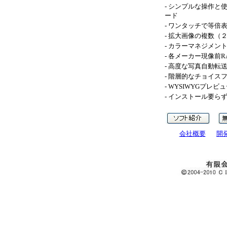
- シンプルな操作と
ード
- ワンタッチで等
- 拡大画像の複数（２
- カラーマネジメン
- 各メーカー現像
- 高度な写真自動
- 階層的なチョイス
- WYSIWYGプ
- インストール要
会社概要
開